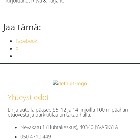
kirjoittanut Ritva & Tarja R.
Jaa tämä:
Facebook
X
Yhteystiedot
Linja-autolla pääsee S5, 12 ja 14 linjoilla 100 m päähän
etuovesta ja parkkitilaa on takapihalla.
Nevakatu 1 (Huhtakeskus), 40340 JYVÄSKYLÄ
050 4710 449