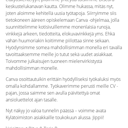
keskustelukanavan kautta. Olimme hukassa, mitäs nyt,
joten aloimme kehitellä uusia työtapoja. Siirryimme siis
tietokoneen ääreen opiskelemaan Canva -ohjelmaa, jolla
suunnittelimme kotisivuillemme monenlaisia runoja,
vinkkejä arkeen, tiedotteita, elokuvavinkkejä yms. Ehkä
vähän huumoriakin koitimme piilottaa sinne sekaan.
Hyödynsimme somea mahdollisimman monella eri tavalla
tavoittaaksemme meille jo tutut sekä uudet asiakkaat.
Toivomme julkaisujen tuoneen mielenvirkistystä
mahdollisimman monelle.
Canva osoittautuikin erittäin hyödylliseksi työkaluksi myös
omalla kohdallamme. Työkaverimme perusti meille CV -
pajan, jossa saimme sen avulla päivitettyä omat
ansioluettelot ajan tasalle.
Nyt näkyy jo valoa tunnelin päässä – voimme avata
Kylätoimiston asiakkaille toukokuun alussa. Jippii!