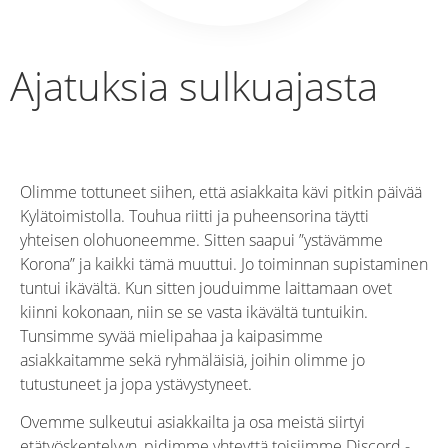
Ajatuksia sulkuajasta
Olimme tottuneet siihen, että asiakkaita kävi pitkin päivää
Kylätoimistolla. Touhua riitti ja puheensorina täytti
yhteisen olohuoneemme. Sitten saapui ”ystävämme
Korona” ja kaikki tämä muuttui. Jo toiminnan supistaminen
tuntui ikävältä. Kun sitten jouduimme laittamaan ovet
kiinni kokonaan, niin se se vasta ikävältä tuntuikin.
Tunsimme syvää mielipahaa ja kaipasimme
asiakkaitamme sekä ryhmäläisiä, joihin olimme jo
tutustuneet ja jopa ystävystyneet.
Ovemme sulkeutui asiakkailta ja osa meistä siirtyi
etätyöskentelyyn, pidimme yhteyttä toisiimme Discord -