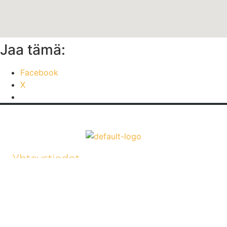
Jaa tämä:
Facebook
X
Yhteystiedot
Linja-autolla pääsee S5, 12 ja 14 linjoilla 100 m päähän
etuovesta ja parkkitilaa on takapihalla.
Nevakatu 1 (Huhtakeskus), 40340 JYVÄSKYLÄ
050 4710 449