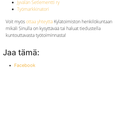
Jyvälän Setlementti ry
Työmarkkinatori
Voit myös
ottaa yhteyttä
Kylätoimiston henkilökuntaan
mikäli Sinulla on kysyttävää tai haluat tiedustella
kuntouttavasta työtoiminnasta!
Jaa tämä:
Facebook
X
Yhteystiedot