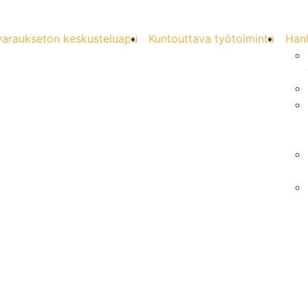
varaukseton keskusteluapu
Kuntouttava työtoiminta
Han