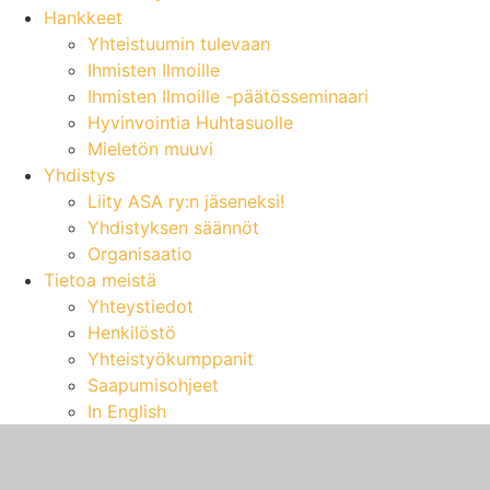
Hankkeet
Yhteistuumin tulevaan
Ihmisten Ilmoille
Ihmisten Ilmoille -päätösseminaari
Hyvinvointia Huhtasuolle
Mieletön muuvi
Yhdistys
Liity ASA ry:n jäseneksi!
Yhdistyksen säännöt
Organisaatio
Tietoa meistä
Yhteystiedot
Henkilöstö
Yhteistyökumppanit
Saapumisohjeet
In English