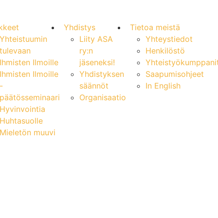
kkeet
Yhdistys
Tietoa meistä
Yhteistuumin
Liity ASA
Yhteystiedot
tulevaan
ry:n
Henkilöstö
Ihmisten Ilmoille
jäseneksi!
Yhteistyökumppani
Ihmisten Ilmoille
Yhdistyksen
Saapumisohjeet
-
säännöt
In English
päätösseminaari
Organisaatio
Hyvinvointia
Huhtasuolle
Mieletön muuvi