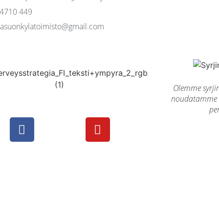
 4710 449
asuonkylatoimisto@gmail.com
Olemme syrji
noudatamme t
per