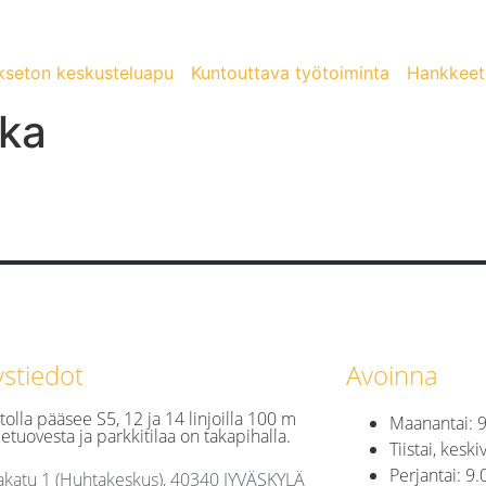
kseton keskusteluapu
Kuntouttava työtoiminta
Hankkeet
ka
ystiedot
Avoinna
tolla pääsee S5, 12 ja 14 linjoilla 100 m
Maanantai: 9
etuovesta ja parkkitilaa on takapihalla.
Tiistai, keski
Perjantai: 9.
katu 1 (Huhtakeskus), 40340 JYVÄSKYLÄ