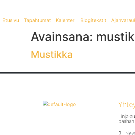
Etusivu
Tapahtumat
Kalenteri
Blogitekstit
Ajanvarau
Avainsana:
mustik
Mustikka
Yhte
Linja-au
päähän 
Neva