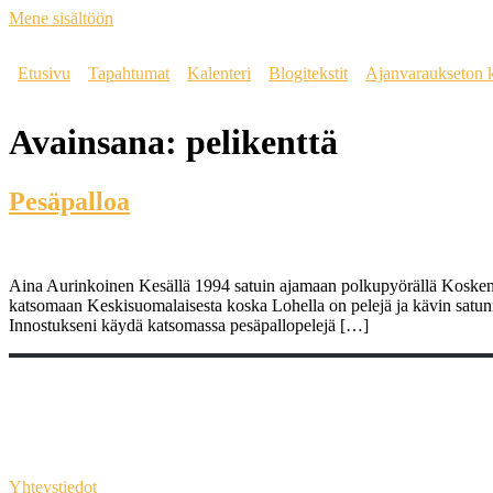
Mene sisältöön
Etusivu
Tapahtumat
Kalenteri
Blogitekstit
Ajanvaraukseton 
Avainsana:
pelikenttä
Pesäpalloa
Aina Aurinkoinen Kesällä 1994 satuin ajamaan polkupyörällä Koskenharj
katsomaan Keskisuomalaisesta koska Lohella on pelejä ja kävin satunnai
Innostukseni käydä katsomassa pesäpallopelejä […]
Yhteystiedot