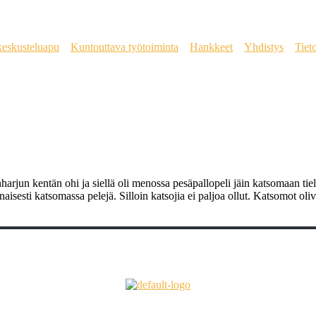
keskusteluapu
Kuntouttava työtoiminta
Hankkeet
Yhdistys
Tiet
un kentän ohi ja siellä oli menossa pesäpallopeli jäin katsomaan tielt
sesti katsomassa pelejä. Silloin katsojia ei paljoa ollut. Katsomot oliv