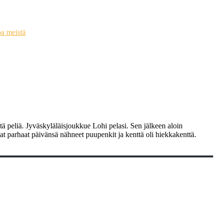
oa meistä
ä peliä. Jyväskyläläisjoukkue Lohi pelasi. Sen jälkeen aloin
at parhaat päivänsä nähneet puupenkit ja kenttä oli hiekkakenttä.