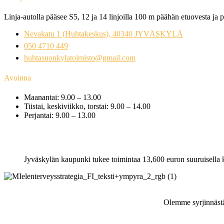
Linja-autolla pääsee S5, 12 ja 14 linjoilla 100 m päähän etuovesta ja p
Nevakatu 1 (Huhtakeskus), 40340 JYVÄSKYLÄ
050 4710 449
huhtasuonkylatoimisto@gmail.com
Avoinna
Maanantai: 9.00 – 13.00
Tiistai, keskiviikko, torstai: 9.00 – 14.00
Perjantai: 9.00 – 13.00
Jyväskylän kaupunki tukee toimintaa 13,600 euron suuruisella 
Olemme syrjinnästä