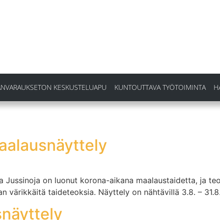
ANVARAUKSETON KESKUSTELUAPU
KUNTOUTTAVA TYÖTOIMINTA
H
aalausnäyttely
 Jussinoja on luonut korona-aikana maalaustaidetta, ja te
n värikkäitä taideteoksia. Näyttely on nähtävillä 3.8. – 31.
snäyttely