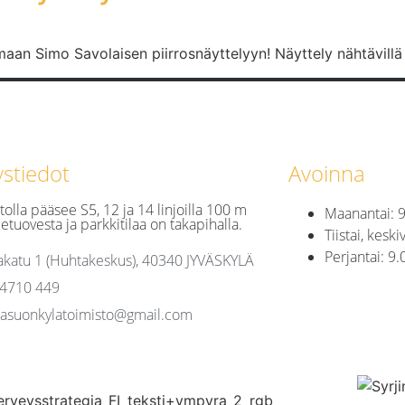
aan Simo Savolaisen piirrosnäyttelyyn! Näyttely nähtävillä 
ystiedot
Avoinna
tolla pääsee S5, 12 ja 14 linjoilla 100 m
Maanantai: 9
etuovesta ja parkkitilaa on takapihalla.
Tiistai, keski
Perjantai: 9.
katu 1 (Huhtakeskus), 40340 JYVÄSKYLÄ
 4710 449
asuonkylatoimisto@gmail.com