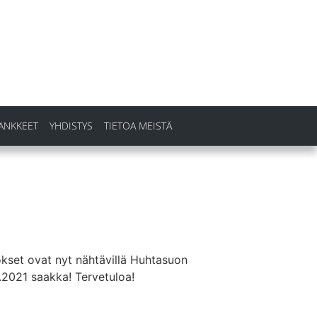
ANKKEET
YHDISTYS
TIETOA MEISTÄ
okset ovat nyt nähtävillä Huhtasuon
8.2021 saakka! Tervetuloa!