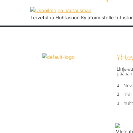
Tervetuloa Huhtasuon Kylätoimistolle tutustum
Yhte
Linja-au
päähän 
Neva
050
huht