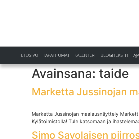
ETUSIVU
TAPAHTUMAT
KALENTERI
BLOGITEKSTIT
AJ
Avainsana:
taide
Marketta Jussinojan m
Marketta Jussinojan maalausnäyttely Marketta
Kylätoimistolla! Tule katsomaan ja ihastelemaa
Simo Savolaisen piirro