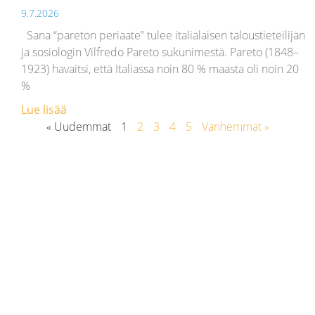
9.7.2026
Sana “pareton periaate” tulee italialaisen taloustieteilijän
ja sosiologin Vilfredo Pareto sukunimestä. Pareto (1848–
1923) havaitsi, että Italiassa noin 80 % maasta oli noin 20
%
Lue lisää
« Uudemmat
1
2
3
4
5
Vanhemmat »
Yhteystiedot
Linja-autolla pääsee S5, 12 ja 14 linjoilla 100 m päähän
etuovesta ja parkkitilaa on takapihalla.
Nevakatu 1 (Huhtakeskus), 40340 JYVÄSKYLÄ
050 4710 449