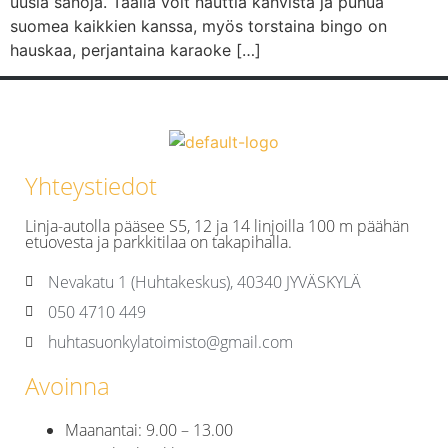
uusia sanoja. Täällä voit nauttia kahvista ja puhua
suomea kaikkien kanssa, myös torstaina bingo on
hauskaa, perjantaina karaoke […]
Yhteystiedot
Linja-autolla pääsee S5, 12 ja 14 linjoilla 100 m päähän
etuovesta ja parkkitilaa on takapihalla.
Nevakatu 1 (Huhtakeskus), 40340 JYVÄSKYLÄ
050 4710 449
huhtasuonkylatoimisto@gmail.com
Avoinna
Maanantai: 9.00 – 13.00