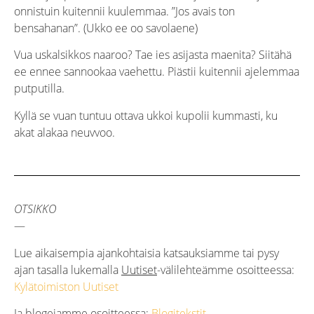
onnistuin kuitennii kuulemmaa. ”Jos avais ton
bensahanan”. (Ukko ee oo savolaene)
Vua uskalsikkos naaroo? Tae ies asijasta maenita? Siitähä
ee ennee sannookaa vaehettu. Piästii kuitennii ajelemmaa
putputilla.
Kyllä se vuan tuntuu ottava ukkoi kupolii kummasti, ku
akat alakaa neuvvoo.
OTSIKKO
—
Lue aikaisempia ajankohtaisia katsauksiamme tai pysy
ajan tasalla lukemalla
Uutiset
-välilehteämme osoitteessa:
Kylätoimiston Uutiset
Ja
blogejamme
osoitteessa:
Blogitekstit