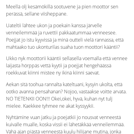
Meellä olj kesämökillä sootuvene ja pien moottor sen
perässä, sellane viisheppane.
Uateltii lähtee ukon ja poekain kanssa järvelle
venneilemmää ja ruvettii pakkaatummaa venneesee.
Poejjat jo istu kyyvissä ja minä outteli vielä rannassa, että
mahtaako tuo ukonturilas suaha tuon moottori kääntii?
Ukko nyk moottorii kääntii sellasella voemalla että vennee
laijasta hörppäs vettä kyytii ja poejjat hengehäässä
roekkuvat kiinni mistee ny ikinä kiinni saevat.
Aekan sitä toohua rannalta kateltuani, kysyin ukolta, että
ootko avanna pensahanan? Nojoo, vastaakse voitte arvata.
NO TIETENKII OON!!! Okei,okei, hyvä, kuhan nyt tulj
mielee. Kaekkee tyhmee ne akat kyssyykii.
Nyhtämine vuan jatku ja poejatkii jo nousvat venneestä
kuivalle mualle, koska vissii ei lähetäkkää venneilemmää.
Vähä ajan piästä venneestä kuulu hilijane mutina, jonka