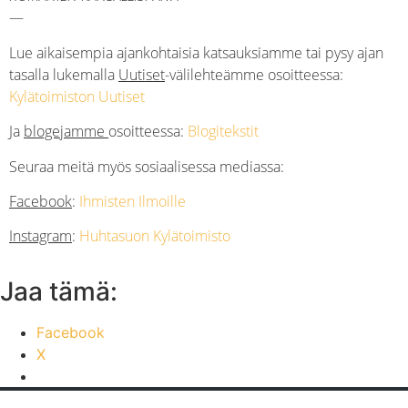
—
Lue aikaisempia ajankohtaisia katsauksiamme tai pysy ajan
tasalla lukemalla
Uutiset
-välilehteämme osoitteessa:
Kylätoimiston Uutiset
Ja
blogejamme
osoitteessa:
Blogitekstit
Seuraa meitä myös
sosiaalisessa mediassa
:
Facebook
:
Ihmisten Ilmoille
Instagram
:
Huhtasuon Kylätoimisto
Jaa tämä:
Facebook
X