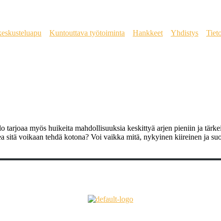
keskusteluapu
Kuntouttava työtoiminta
Hankkeet
Yhdistys
Tiet
olo tarjoaa myös huikeita mahdollisuuksia keskittyä arjen pieniin ja tärk
ikkea sitä voikaan tehdä kotona? Voi vaikka mitä, nykyinen kiireinen ja su