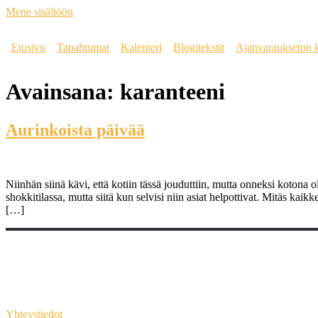
Mene sisältöön
Etusivu
Tapahtumat
Kalenteri
Blogitekstit
Ajanvaraukseton 
Avainsana:
karanteeni
Aurinkoista päivää
Niinhän siinä kävi, että kotiin tässä jouduttiin, mutta onneksi kotona 
shokkitilassa, mutta siitä kun selvisi niin asiat helpottivat. Mitäs ka
[…]
Yhteystiedot