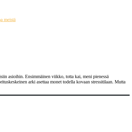
oa meistä
eisiin asioihin. Ensimmäinen viikko, totta kai, meni pienessä
orituskeskeinen arki asettaa monet todella kovaan stressitilaan. Mutta