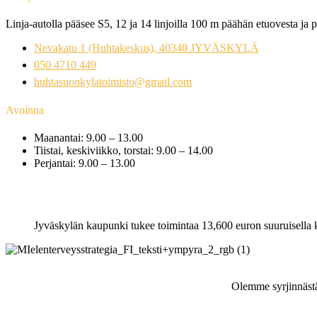
Linja-autolla pääsee S5, 12 ja 14 linjoilla 100 m päähän etuovesta ja p
Nevakatu 1 (Huhtakeskus), 40340 JYVÄSKYLÄ
050 4710 449
huhtasuonkylatoimisto@gmail.com
Avoinna
Maanantai: 9.00 – 13.00
Tiistai, keskiviikko, torstai: 9.00 – 14.00
Perjantai: 9.00 – 13.00
Jyväskylän kaupunki tukee toimintaa 13,600 euron suuruisella 
Olemme syrjinnästä